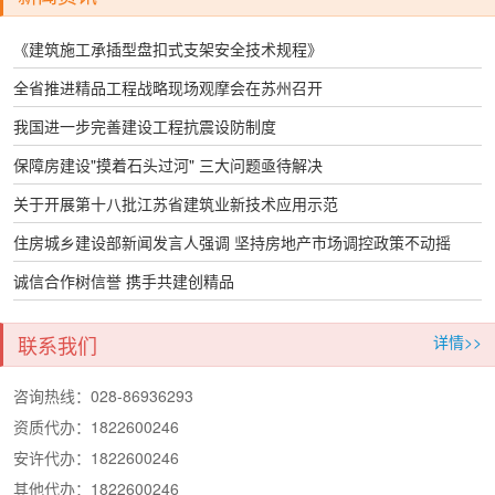
《建筑施工承插型盘扣式支架安全技术规程》
全省推进精品工程战略现场观摩会在苏州召开
我国进一步完善建设工程抗震设防制度
保障房建设"摸着石头过河" 三大问题亟待解决
关于开展第十八批江苏省建筑业新技术应用示范
住房城乡建设部新闻发言人强调 坚持房地产市场调控政策不动摇
诚信合作树信誉 携手共建创精品
联系我们
详情>>
咨询热线：028-86936293
资质代办：1822600246
安许代办：1822600246
其他代办：1822600246